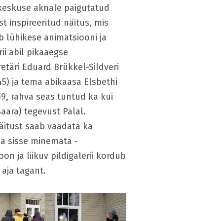
eskuse aknale paigutatud
t inspireeritud näitus, mis
b lühikese animatsiooni ja
rii abil pikaaegse
retäri Eduard Brükkel-Sildveri
45) ja tema abikaasa Elsbethi
59, rahva seas tuntud ka kui
Saara) tegevust Palal.
itust saab vaadata ka
ja sisse minemata -
on ja liikuv pildigalerii kordub
 aja tagant.