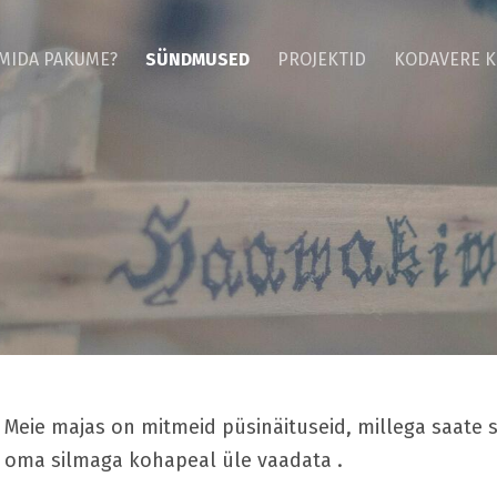
MIDA PAKUME?
SÜNDMUSED
PROJEKTID
KODAVERE K
Meie majas on mitmeid püsinäituseid, millega saate si
oma silmaga kohapeal üle vaadata .