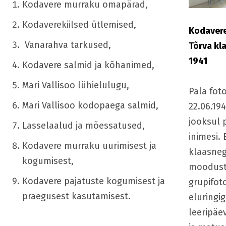
Kodavere murraku omapärad,
Kodaverekiilsed ütlemised,
Kodavere
Vanarahva
tarkused,
Tõrva kl
1941
Kodavere salmid ja kõhanimed,
Mari Vallisoo lühielulugu,
Pala fot
Mari Vallisoo kodopaega salmid,
22.06.19
jooksul 
Lasselaalud ja mõessatused,
inimesi.
Kodavere murraku uurimisest ja
klaasneg
kogumisest,
moodusta
Kodavere pajatuste kogumisest ja
grupifot
praegusest kasutamisest.
eluringi
leeripäe