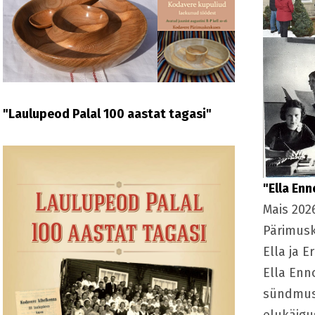
"Laulupeod Palal 100 aastat tagasi"
"Ella Enn
Mais 202
Pärimusk
Ella ja 
Ella Enn
sündmus