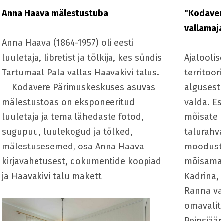
Anna Haava mälestustuba
"Kodaver
vallamaj
Anna Haava (1864-1957) oli eesti
luuletaja, libretist ja tõlkija, kes sündis
Ajalooli
Tartumaal Pala vallas Haavakivi talus.
territoor
Kodavere Pärimuskeskuses asuvas
alguses
mälestustoas on eksponeeritud
valda. E
luuletaja ja tema lähedaste fotod,
mõisate 
sugupuu, luulekogud ja tõlked,
talurahv
mälestusesemed, osa Anna Haava
moodusta
kirjavahetusest, dokumentide koopiad
mõisamaa
ja Haavakivi talu makett
Kadrina,
Ranna va
omavalit
Peipsiää