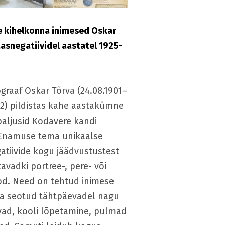
 kihelkonna inimesed Oskar
aasnegatiividel aastatel 1925-
ograaf Oskar Tõrva (24.08.1901–
42) pildistas kahe aastakümne
paljusid Kodavere kandi
 Enamuse tema unikaalse
atiivide kogu jäädvustustest
vadki portree-, pere- või
od. Need on tehtud inimese
ga seotud tähtpäevadel nagu
vad, kooli lõpetamine, pulmad