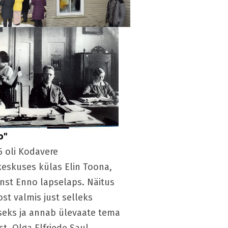
o"
6 oli Kodavere
eskuses külas Elin Toona,
Ernst Enno lapselaps. Näitus
ost valmis just selleks
eks ja annab ülevaate tema