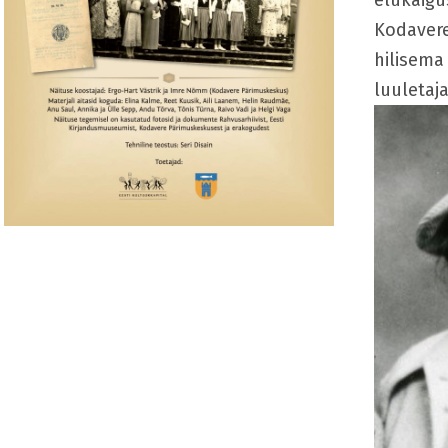
elukäigus
Kodavere
hilisema
luuletaj