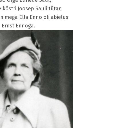
t. Olga Elfriede Saul,
 köstri Joosep Sauli tütar,
 nimega Ella Enno oli abielus
a Ernst Ennoga.