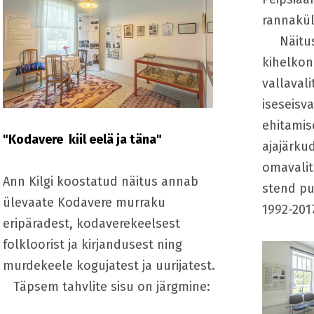
rannakül
Näituse
kihelkon
vallavali
iseseisva
ehitamis
"Kodavere kiil eelä ja täna"
ajajärkud
omavalit
Ann Kilgi koostatud näitus
annab
stend pu
ülevaate Kodavere murraku
1992-201
eripäradest, kodaverekeelsest
folkloorist ja kirjandusest ning
murdekeele kogujatest ja uurijatest.
Täpsem tahvlite sisu on järgmine: