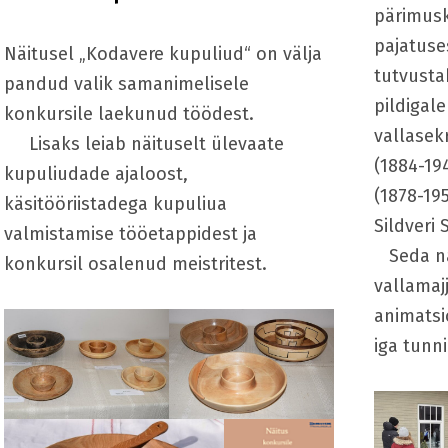
pärimusk
pajatuses
Näitusel „Kodavere kupuliud“ on välja
tutvusta
pandud valik samanimelisele
pildigale
konkursile laekunud töödest.
vallasek
Lisaks leiab näituselt ülevaate
(1884-19
kupuliudade ajaloost,
(1878-19
käsitööriistadega kupuliua
Sildveri 
valmistamise tööetappidest ja
Seda nä
konkursil osalenud meistritest.
vallamaj
animatsio
iga tunni