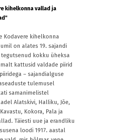
e kihelkonna vallad ja
ad"
se Kodavere kihelkonna
iumil on alates 19. sajandi
t tegutsenud kokku üheksa
smalt kattusid valdade piirid
piiridega – sajandialguse
aseaduste tulemusel
ti samanimelistel
del Alatskivi, Halliku, Jõe,
 Kavastu, Kokora, Pala ja
llad. Täiesti uue ja erandliku
susena loodi 1917. aastal
re vald, mis hõlmas vene