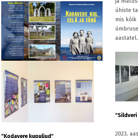
ja matus
ühiste t
mis kõik
ümbruse 
aastatel
"Sildver
2023. aas
"Kodavere kupuliud"