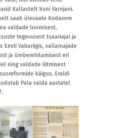
asid Kallastelt kuni Varnjani.
lt saab ülevaate Kodavere
na v
aldade loomisest,
tsuste tegevusest tsaariajal ja
s Eesti Vabariigis, vallamajade
est ja ümberehitamisest eri
el ning valdade liitmisest
susreformide käigus. Eraldi
udutab Pala valda aastatel
7.