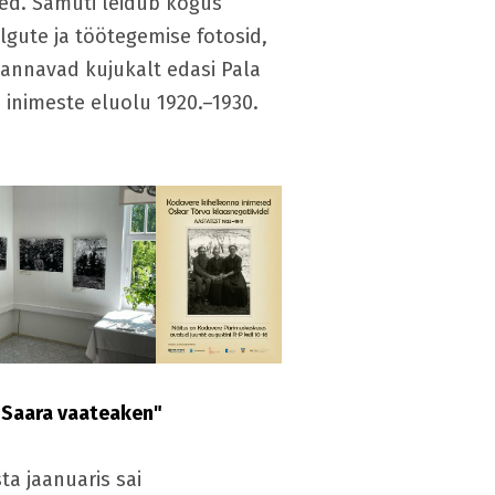
ed. Samuti leidub kogus
algute ja töötegemise fotosid,
 annavad kujukalt edasi Pala
inimeste eluolu 1920.–1930.
.
i Saara vaateaken"
ta jaanuaris sai