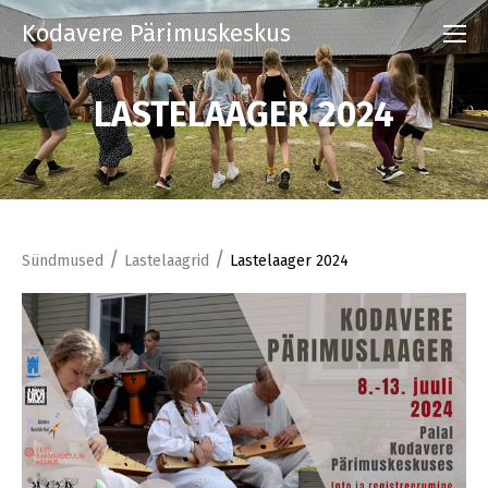
Kodavere Pärimuskeskus
LASTELAAGER 2024
/
/
Sündmused
Lastelaagrid
Lastelaager 2024