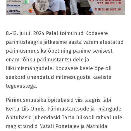
8.-13. juulil 2024 Palal toimunud Kodavere
pärimuslaagris jätkasime aasta varem alustatud
pärimusmuusika õpet ning panime senisest
enam rõhku pärimustantsudele ja
liikumismängudele. Kodavere keele õpe oli
seekord ühendatud mitmesuguste käeliste
tegevustega.
Pärimusmuusika õpitubasid viis laagris läbi
Kertu-Liis Õnnis. Pärimustantsude ja -mängude
õpitubasid juhendasid Tartu ülikooli rahvaluule
magistrandid Natali Ponetajev ja Mathilda