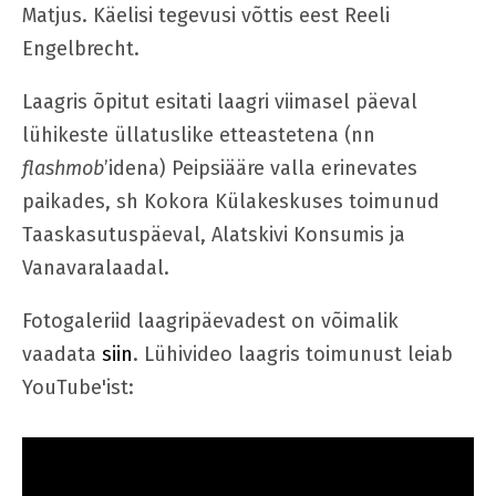
Matjus. Käelisi tegevusi võttis eest Reeli
Engelbrecht.
Laagris õpitut esitati laagri viimasel päeval
lühikeste üllatuslike etteastetena (nn
flashmob
’idena) Peipsiääre valla erinevates
paikades, sh Kokora Külakeskuses toimunud
Taaskasutuspäeval, Alatskivi Konsumis ja
Vanavaralaadal.
Fotogaleriid laagripäevadest on võimalik
vaadata
siin
. Lühivideo laagris toimunust leiab
YouTube'ist: