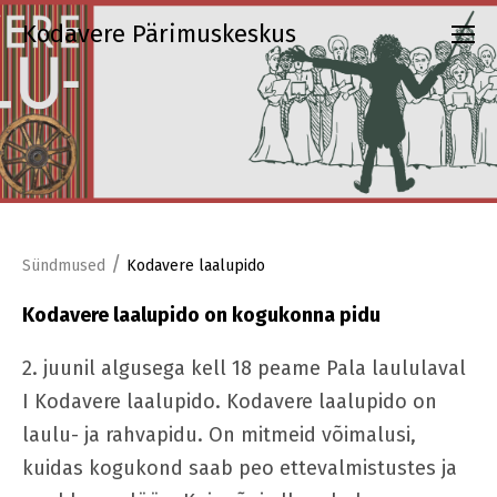
Kodavere Pärimuskeskus
/
Sündmused
Kodavere laalupido
Kodavere laalupido on kogukonna pidu
2. juunil algusega kell 18 peame Pala laululaval
I Kodavere laalupido. Kodavere laalupido on
laulu- ja rahvapidu. On mitmeid võimalusi,
kuidas kogukond saab peo ettevalmistustes ja