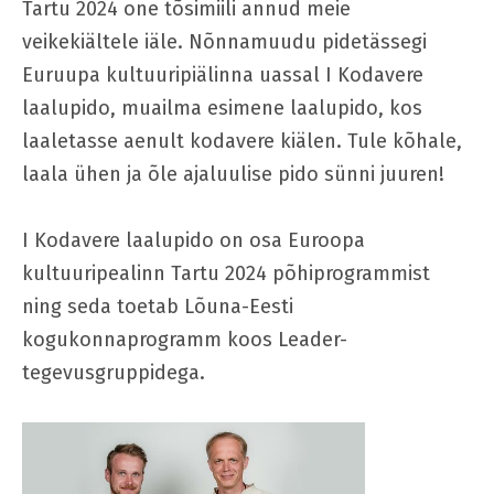
Tartu 2024 one tõsimiili annud meie
veikekiältele iäle. Nõnnamuudu pidetässegi
Euruupa kultuuripiälinna uassal I Kodavere
laalupido, muailma esimene laalupido, kos
laaletasse aenult kodavere kiälen. Tule kõhale,
laala ühen ja õle ajaluulise pido sünni juuren!
I Kodavere laalupido on osa Euroopa
kultuuripealinn Tartu 2024 põhiprogrammist
ning seda toetab Lõuna-Eesti
kogukonnaprogramm koos Leader-
tegevusgruppidega.