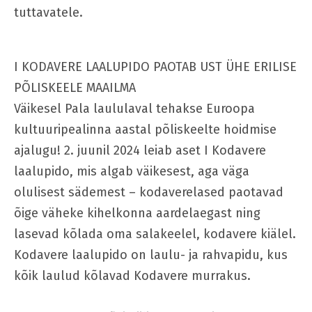
tuttavatele.
I KODAVERE LAALUPIDO PAOTAB UST ÜHE ERILISE
PÕLISKEELE MAAILMA
Väikesel Pala laululaval tehakse Euroopa
kultuuripealinna aastal põliskeelte hoidmise
ajalugu! 2. juunil 2024 leiab aset I Kodavere
laalupido, mis algab väikesest, aga väga
olulisest sädemest – kodaverelased paotavad
õige väheke kihelkonna aardelaegast ning
lasevad kõlada oma salakeelel, kodavere kiälel.
Kodavere laalupido on laulu- ja rahvapidu, kus
kõik laulud kõlavad Kodavere murrakus.