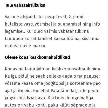
Tule vabatahtlikuks!
Vajame abijõudu ka peopäeval, 2. juunil
külaliste vastuvõtmisel ja suunamisel ning info
jagamisel. Kui oled valmis vabatahtlikuna
laulupeo korraldamisel kaasa lööma, siis anna
endast meile märku.
Oleme koos keskkonnahoidlikud
Kodavere laalupido on keskkonnasõbralik pidu.
Ka iga piduline saab selleks anda oma panuse:
võtame kaasa oma joogitopsi ja sorteerime peo
ajal jäätmeid. Kui elad Pala lähedal, tule peole
jalgsi või jalgrattaga. Kui tuled kaugemalt ja
autos on vabu kohti, paku küüti sõpradele ja