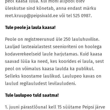
peol kaasa lüüa. Kui mõni allpool olev
üleskutse sind kõnetab, anna endast märku
reet.kruup@peipsivald.ee või tel 525 0987.
Tule peole ja laula kaasa!
Peole on registreerunud üle 250 lauluhuvilise.
Lauljad lasteaialastest seenioriteni on hoolega
kodaverekeelseid laule harjutamas. Kuid kaasa
saavad lüüa ka need, kes koorides ei laula, sest
peol on võimalus kaasa laulda ka publikul.
Selleks koostame laulikud. Laulupeo kavas on
laulud regilauludest levilauludeni.
Tule laulupeo tuld saatma!
1. juuni pärastlõunal kell 15 süütame Peipsi järve