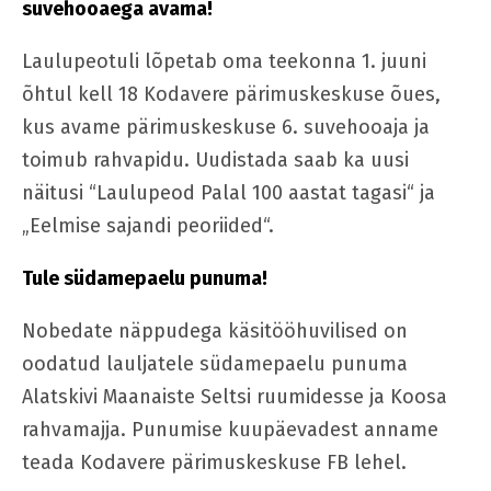
suvehooaega avama!
Laulupeotuli lõpetab oma teekonna 1. juuni
õhtul kell 18 Kodavere pärimuskeskuse õues,
kus avame pärimuskeskuse 6. suvehooaja ja
toimub rahvapidu. Uudistada saab ka uusi
näitusi “Laulupeod Palal 100 aastat tagasi“ ja
„Eelmise sajandi peoriided“.
Tule südamepaelu punuma!
Nobedate näppudega käsitööhuvilised on
oodatud lauljatele südamepaelu punuma
Alatskivi Maanaiste Seltsi ruumidesse ja Koosa
rahvamajja. Punumise kuupäevadest anname
teada Kodavere pärimuskeskuse FB lehel.