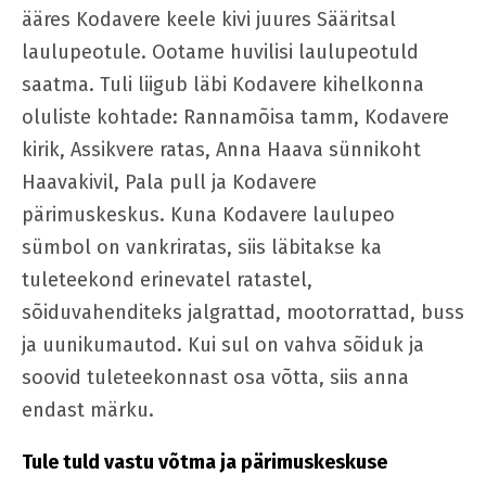
ääres Kodavere keele kivi juures Sääritsal
laulupeotule. Ootame huvilisi laulupeotuld
saatma. Tuli liigub läbi Kodavere kihelkonna
oluliste kohtade: Rannamõisa tamm, Kodavere
kirik, Assikvere ratas, Anna Haava sünnikoht
Haavakivil, Pala pull ja Kodavere
pärimuskeskus. Kuna Kodavere laulupeo
sümbol on vankriratas, siis läbitakse ka
tuleteekond erinevatel ratastel,
sõiduvahenditeks jalgrattad, mootorrattad, buss
ja uunikumautod. Kui sul on vahva sõiduk ja
soovid tuleteekonnast osa võtta, siis anna
endast märku.
Tule tuld vastu võtma ja pärimuskeskuse